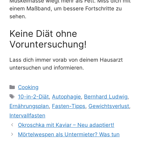
Muskelmasse wiegt mehr als Fett. Miss dich mit
einem Maßband, um bessere Fortschritte zu
sehen.
Keine Diät ohne
Voruntersuchung!
Lass dich immer vorab von deinem Hausarzt
untersuchen und informieren.
Categories
Cooking
Tags
10-in-2-Diät
,
Autophagie
,
Bernhard Ludwig
,
Ernährungsplan
,
Fasten-Tipps
,
Gewichtsverlust
,
Intervallfasten
Okroschka mit Kaviar – Neu adaptiert!
Mörtelwespen als Untermieter? Was tun